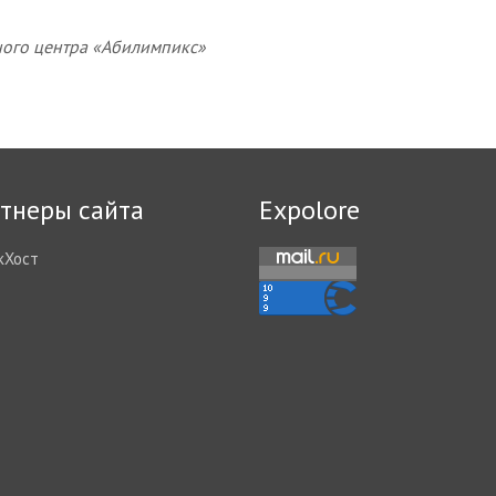
ого центра «Абилимпикс»
тнеры сайта
Expolore
кХост