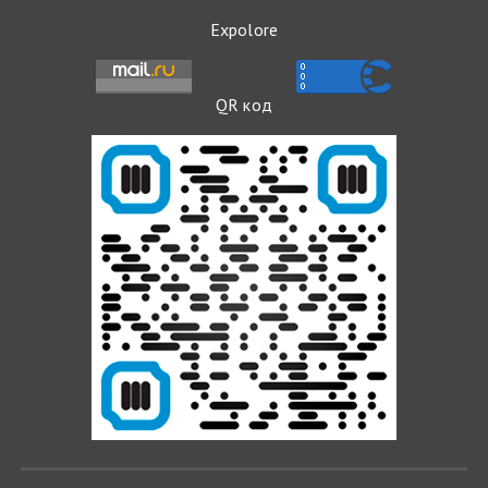
Expolore
QR код