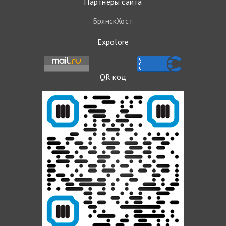
Партнеры сайта
БрянскХост
Expolore
QR код