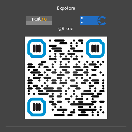
Expolore
QR код