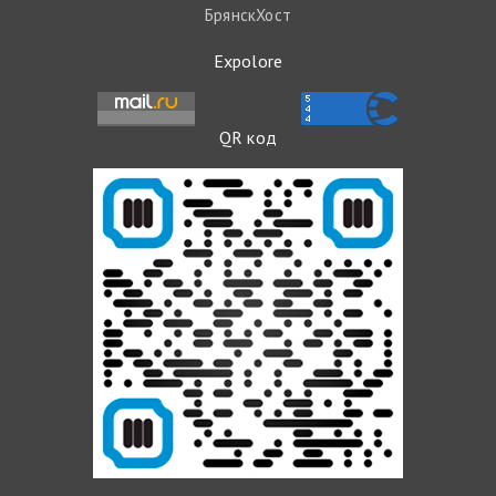
БрянскХост
Expolore
QR код