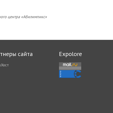
ого центра «Абилимпикс»
тнеры сайта
Expolore
кХост