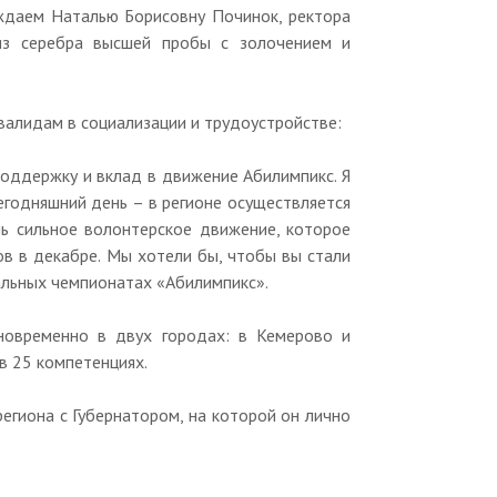
аждаем Наталью Борисовну Починок, ректора
 из серебра высшей пробы с золочением и
валидам в социализации и трудоустройстве:
поддержку и вклад в движение Абилимпикс. Я
егодняшний день – в регионе осуществляется
ь сильное волонтерское движение, которое
в в декабре. Мы хотели бы, чтобы вы стали
альных чемпионатах «Абилимпикс».
новременно в двух городах: в Кемерово и
в 25 компетенциях.
егиона с Губернатором, на которой он лично