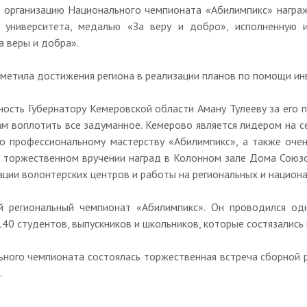
 в организацию Национального чемпионата «Абилимпикс» нагр
го университета, медалью «За веру и добро», исполненную
а веры и добра».
метила достижения региона в реализации планов по помощи ин
ость Губернатору Кемеровской области Аману Тулееву за его 
м воплотить все задуманное. Кемерово является лидером на с
о профессиональному мастерству «Абилимпикс», а также очен
 торжественном вручении наград в Колонном зале Дома Союзо
ации волонтерских центров и работы на региональных и национ
й региональный чемпионат «Абилимпикс». Он проводился од
140 студентов, выпускников и школьников, которые состязались 
льного чемпионата состоялась торжественная встреча сборной р
.